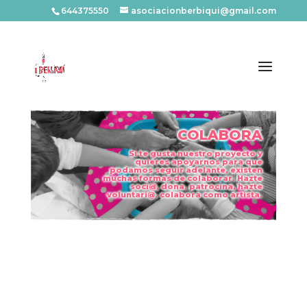
644375550
asociacionberbiqui@gmail.com
COLABORA
Si te gusta nuestro proyecto y
quieres apoyarnos para que
podamos seguir adelante, existen
muchas formas de colaborar. Hazte
soci@, dona, patrocina, hazte
voluntari@, colabora como artista.